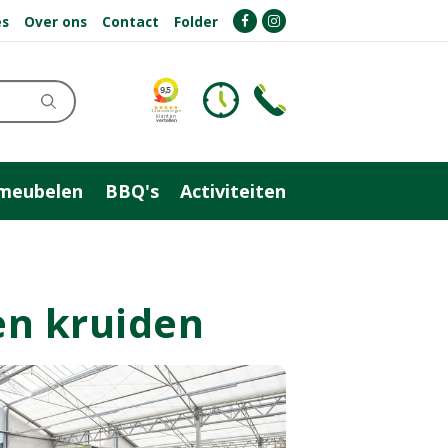
es
Over ons
Contact
Folder
meubelen
BBQ's
Activiteiten
en kruiden