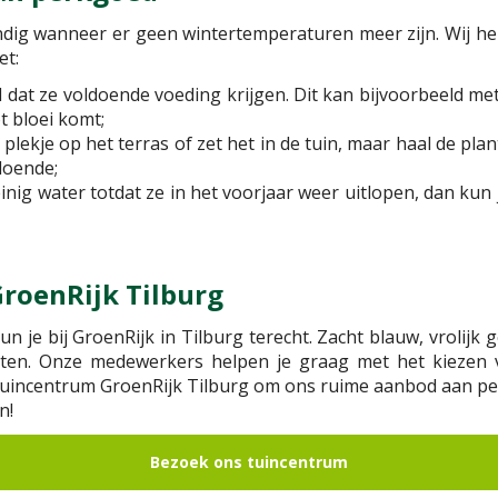
andig wanneer er geen wintertemperaturen meer zijn. Wij h
et:
l dat ze voldoende voeding krijgen. Dit kan bijvoorbeeld m
t bloei komt;
ekje op het terras of zet het in de tuin, maar haal de plan
doende;
inig water totdat ze in het voorjaar weer uitlopen, dan kun
GroenRijk Tilburg
n je bij GroenRijk in Tilburg terecht. Zacht blauw, vrolijk 
nten. Onze medewerkers helpen je graag met het kiezen 
 tuincentrum
GroenRijk Tilburg om ons ruime aanbod aan perk
n!
Bezoek ons tuincentrum