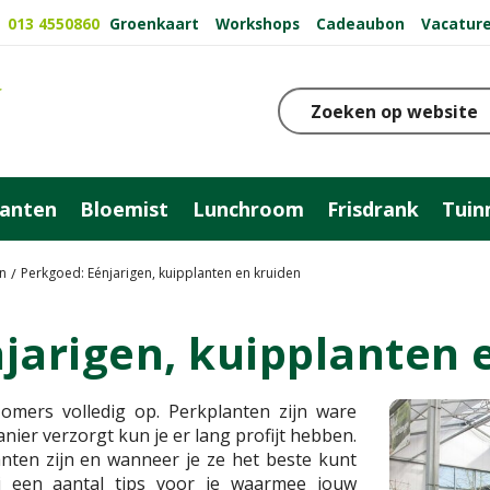
Groenkaart
Workshops
Cadeaubon
Vacatur
013 4550860
anten
Bloemist
Lunchroom
Frisdrank
Tuin
n
Perkgoed: Eénjarigen, kuipplanten en kruiden
jarigen, kuipplanten 
zomers volledig op. Perkplanten zijn ware
anier verzorgt kun je er lang profijt hebben.
anten zijn en wanneer je ze het beste kunt
 een aantal tips voor je waarmee jouw