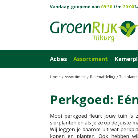
Ga
Vandaag geopend van
09:30
t/m
20:00
naar
content
Acties
Assortiment
Kamerpl
Home
Assortiment
Buitenafdeling
Tuinplante
Perkgoed: Eén
Mooi
perkgoed fleurt jouw tuin ‘s 
sierplanten en als je ze op de juiste m
Wij leggen je daarom uit wat perkpl
kopen en planten. Ook hebben wij