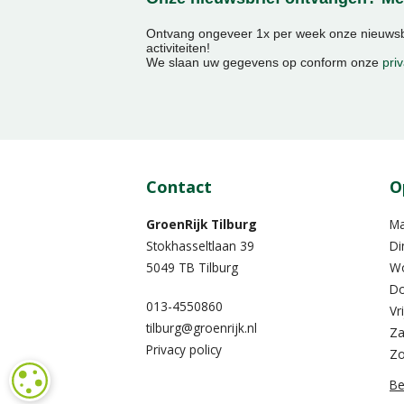
Ontvang ongeveer 1x per week onze nieuwsbr
activiteiten!
We slaan uw gegevens op conform onze
priv
Contact
O
GroenRijk Tilburg
M
Stokhasseltlaan 39
Di
5049 TB Tilburg
W
Do
013-4550860
Vr
tilburg@groenrijk.nl
Za
Privacy policy
Z
COOKIE-INSTELLINGEN
Be