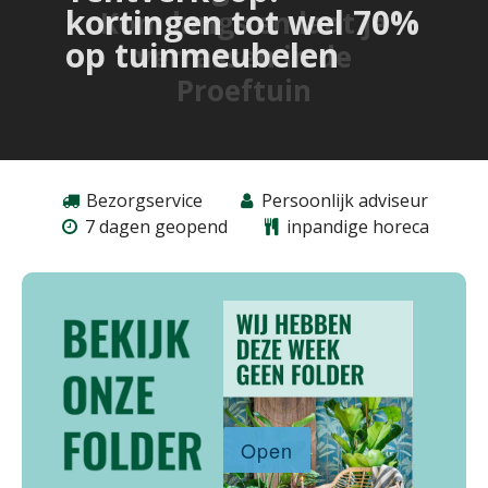
Kom langs en laat je
verrassen in de
Proeftuin
Bezorgservice
Persoonlijk adviseur
7 dagen geopend
inpandige horeca