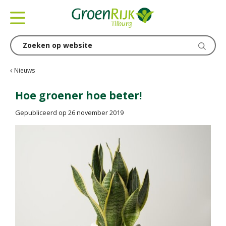
G
a
n
a
a
r
c
Nieuws
o
n
Hoe groener hoe beter!
t
Gepubliceerd op
26 november 2019
e
n
t