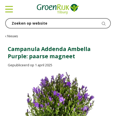
G
a
n
a
a
r
c
Nieuws
o
n
Campanula Addenda Ambella
t
Purple: paarse magneet
e
n
Gepubliceerd op
1 april 2025
t