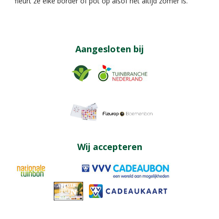
fleurt ze elke border of pot op alsof het altijd zomer is.
Aangesloten bij
Wij accepteren