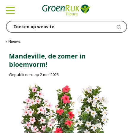
G
a
n
a
a
r
c
Nieuws
o
n
Mandeville, de zomer in
t
bloemvorm!
e
n
Gepubliceerd op
2 mei 2023
t