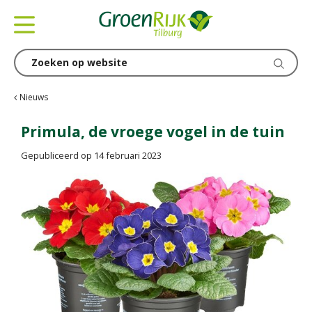
G
a
n
a
a
r
c
Nieuws
o
n
Primula, de vroege vogel in de tuin
t
Gepubliceerd op
14 februari 2023
e
n
t