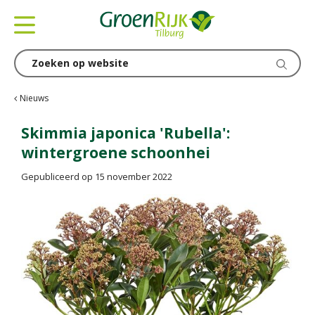
G
a
n
a
a
r
c
Nieuws
o
n
Skimmia japonica 'Rubella':
t
wintergroene schoonhei
e
n
Gepubliceerd op
15 november 2022
t