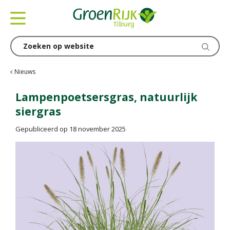
G
a
n
a
a
r
c
Nieuws
o
n
Lampenpoetsersgras, natuurlijk
t
siergras
e
n
Gepubliceerd op
18 november 2025
t