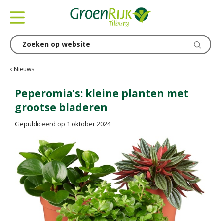
G
a
n
a
a
r
c
Nieuws
o
n
Peperomia’s: kleine planten met
t
grootse bladeren
e
n
Gepubliceerd op
1 oktober 2024
t