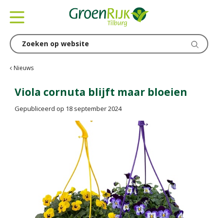
G
a
n
a
a
r
c
Nieuws
o
n
Viola cornuta blijft maar bloeien
t
Gepubliceerd op
18 september 2024
e
n
t