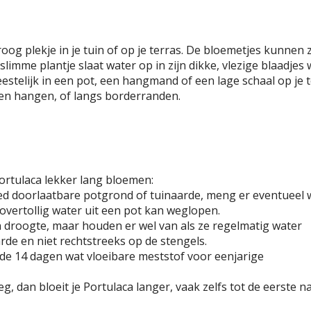
oog plekje in je tuin of op je terras. De bloemetjes kunnen 
limme plantje slaat water op in zijn dikke, vlezige blaadje
eestelijk in een pot, een hangmand of een lage schaal op je 
en hangen, of langs borderranden.
 Portulaca lekker lang bloemen:
oed doorlaatbare potgrond of tuinaarde, meng er eventueel 
overtollig water uit een pot kan weglopen.
droogte, maar houden er wel van als ze regelmatig water
arde en niet rechtstreeks op de stengels.
n de 14 dagen wat vloeibare meststof voor eenjarige
, dan bloeit je Portulaca langer, vaak zelfs tot de eerste n