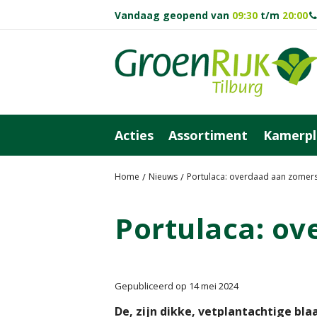
Ga
Vandaag geopend van
09:30
t/m
20:00
naar
content
Acties
Assortiment
Kamerpl
Home
Nieuws
Portulaca: overdaad aan zomers
Portulaca: ov
Gepubliceerd op
14 mei 2024
De, zijn dikke, vetplantachtige bl