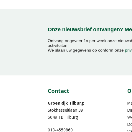
Onze nieuwsbrief ontvangen? Mel
Ontvang ongeveer 1x per week onze nieuwsbr
activiteiten!
We slaan uw gegevens op conform onze
priv
Contact
O
GroenRijk Tilburg
M
Stokhasseltlaan 39
Di
5049 TB Tilburg
W
Do
013-4550860
Vr