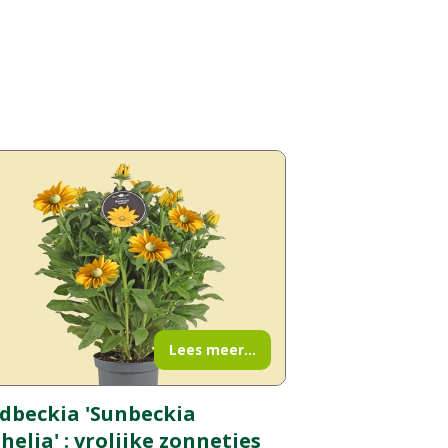
Lees meer...
dbeckia 'Sunbeckia
helia' : vrolijke zonnetjes