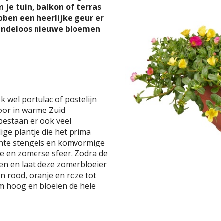
 je tuin, balkon of terras
ben een heerlijke geur er
 eindeloos nieuwe bloemen
k wel portulac of postelijn
or in warme Zuid-
estaan er ook veel
ge plantje die het prima
inte stengels en komvormige
ke en zomerse sfeer. Zodra de
en en laat deze zomerbloeier
an rood, oranje en roze tot
 cm hoog en bloeien de hele