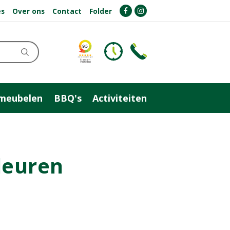
es
Over ons
Contact
Folder
meubelen
BBQ's
Activiteiten
leuren