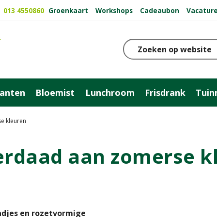
Groenkaart
Workshops
Cadeaubon
Vacatur
013 4550860
anten
Bloemist
Lunchroom
Frisdrank
Tuin
e kleuren
erdaad aan zomerse k
aadjes en rozetvormige