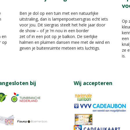
vo
e
Ben je dol op een tuin met een natuurlijke
n
uitstraling, dan is lampenpoetsersgras echt iets
Op z
voor jou. Dit siergras steelt het hele jaar door
kleu
de show – of je ‘m nou in een border
kenn
n en
zet of in een pot op je balkon. De sierlijke
een 
r op
halmen en pluimen dansen mee met de wind en
knal
geven je buitenruimte meteen iets luchtigs.
ze e
is.
angesloten bij
Wij accepteren