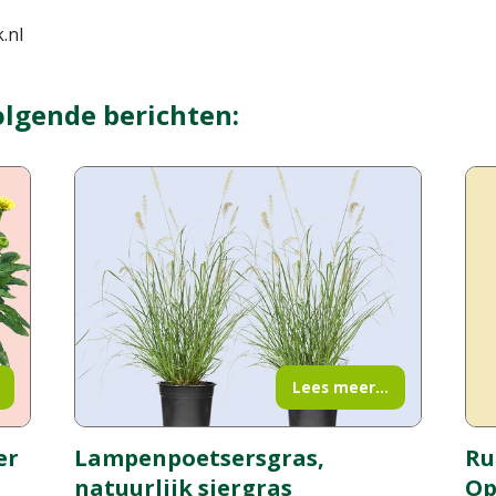
.nl
olgende berichten:
Lees meer...
er
Lampenpoetsersgras,
Ru
natuurlijk siergras
Op