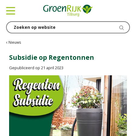
G
a
n
a
a
r
c
Nieuws
o
n
Subsidie op Regentonnen
t
Gepubliceerd op
21 april 2023
e
n
t