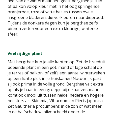
deel van de wintermaanden geeft bergthee je tuin
of balkon volop kleur met in het oog springende
oranjerode, roze of witte besjes tussen ovale
frisgroene bladeren, die verkleuren naar dieprood.
Tijdens de donkere dagen kun je bergthee zelfs
binnen zetten voor een extra kleurige, winterse
sfeer.
Veelzijdige plant
Met bergthee kun je alle kanten op. Zet de breeduit
boeiende plant in een pot, mand of lage schaal op
je terras of balkon, of zelfs een aantal winterweken
op een lichte plek in je huiskamer! Natuurlijk past
zij ook prima in de volle grond. Bergthee valt extra
op als je haar in een groepje bij elkaar zet, maar
komt ook mooi uit tussen heide, hedera en hogere
heesters als Skimmia, Viburnum en Pieris japonica.
Zet Gaultheria procumbens in de zon of wat meer
in de halfschaduw, bijvoorbeeld onder de