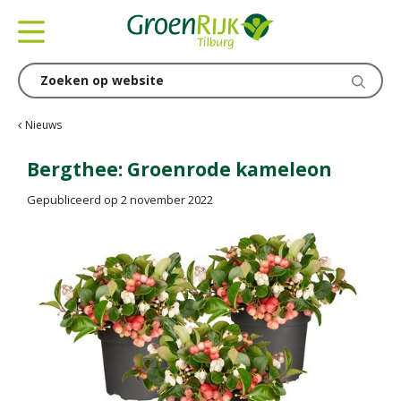
G
a
n
a
a
r
c
Nieuws
o
n
Bergthee: Groenrode kameleon
t
Gepubliceerd op
2 november 2022
e
n
t