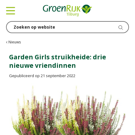
G
a
n
a
a
r
c
Nieuws
o
n
Garden Girls struikheide: drie
t
nieuwe vriendinnen
e
n
Gepubliceerd op
21 september 2022
t