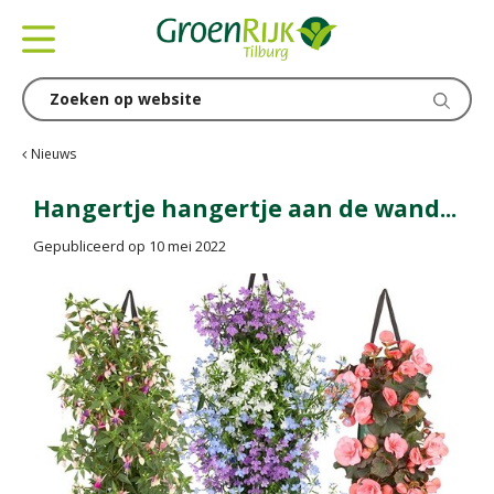
G
a
n
a
a
r
c
Nieuws
o
n
Hangertje hangertje aan de wand...
t
Gepubliceerd op
10 mei 2022
e
n
t