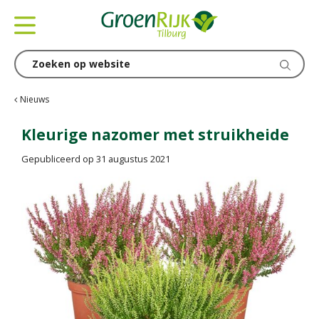
G
a
n
a
a
r
c
Nieuws
o
n
Kleurige nazomer met struikheide
t
Gepubliceerd op
31 augustus 2021
e
n
t