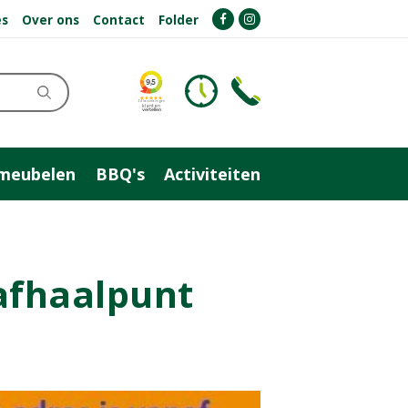
es
Over ons
Contact
Folder
meubelen
BBQ's
Activiteiten
 afhaalpunt