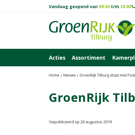
Ga
Vandaag geopend van
09:30
t/m
20:00
naar
content
Acties
Assortiment
Kamerpl
Home
Nieuws
GroenRijk Tilburg stopt met Post
GroenRijk Til
Gepubliceerd op
26 augustus 2019