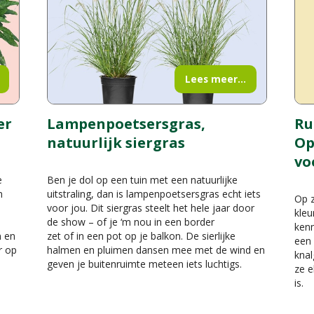
Lees meer...
er
Lampenpoetsersgras,
Ru
natuurlijk siergras
Op
vo
e
Ben je dol op een tuin met een natuurlijke
n
uitstraling, dan is lampenpoetsersgras echt iets
Op z
voor jou. Dit siergras steelt het hele jaar door
kleu
de show – of je ‘m nou in een border
kenn
n en
zet of in een pot op je balkon. De sierlijke
een 
r op
halmen en pluimen dansen mee met de wind en
knal
geven je buitenruimte meteen iets luchtigs.
ze e
is.