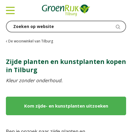
G
a
n
a
a
r
c
De woonwinkel van Tilburg
o
n
Zijde planten en kunstplanten kopen
t
e
in Tilburg
n
Kleur zonder onderhoud.
t
Kom zijde- en kunstplanten uitzoeken
Ben je opzoek naar zijde planten en